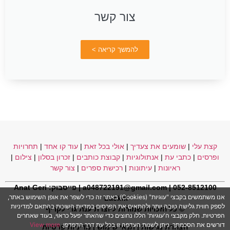
צור קשר
להמשך קריאה >
קצת עלי
|
שומעים את צעדיך
|
אולי בכל זאת
|
עוד קו אחד
|
תחרויות
ופרסים
|
כתבי עת
|
אנתולוגיות
|
קבוצת כותבים
|
זכרון בסלון
|
צילום
|
ראיונות
|
עיתונות
|
רכישת ספרים
|
צור קשר
052-8512100 | a048722191@gmail.com | פייסבוק:
Anat Geri
אנו משתמשים בקבצי "עוגיות" (Cookies) באתר זה כדי לשפר את אופן השימוש באתר,
Lackri
f
לספק חווית גלישה טובה יותר ולהתאים את הפרסום במדיות השונות בהתאם למדיניות
© כל הזכויות שמורות ליוצרת ענת גרי לקריף
הפרטיות. חלק מקבצי ה'עוגיות' הללו נחוצים כדי שהאתר יפעל כראוי, בעוד שאחרים
דורשים את הסכמתך. ניתן לשנות העדפה זו בכל עת דרך הדפדפן.
View more
הצהרת נגישות
|
תנאי שימוש
|
מדיניות פרטיות