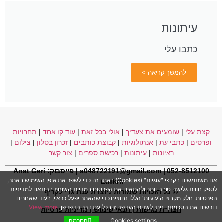
עיתונות
כתבו עלי
להמשך קריאה >
קצת עלי
|
שומעים את צעדיך
|
אולי בכל זאת
|
עוד קו אחד
|
תחרויות
ופרסים
|
כתבי עת
|
אנתולוגיות
|
קבוצת כותבים
|
זכרון בסלון
|
צילום
|
ראיונות
|
עיתונות
|
רכישת ספרים
|
צור קשר
052-8512100 | a048722191@gmail.com | פייסבוק:
Anat Geri
אנו משתמשים בקבצי "עוגיות" (Cookies) באתר זה כדי לשפר את אופן השימוש באתר,
Lackri
f
לספק חווית גלישה טובה יותר ולהתאים את הפרסום במדיות השונות בהתאם למדיניות
© כל הזכויות שמורות ליוצרת ענת גרי לקריף
הפרטיות. חלק מקבצי ה'עוגיות' הללו נחוצים כדי שהאתר יפעל כראוי, בעוד שאחרים
דורשים את הסכמתך. ניתן לשנות העדפה זו בכל עת דרך הדפדפן.
View more
הצהרת נגישות
|
תנאי שימוש
|
מדיניות פרטיות
Cookies settings
הסכמה