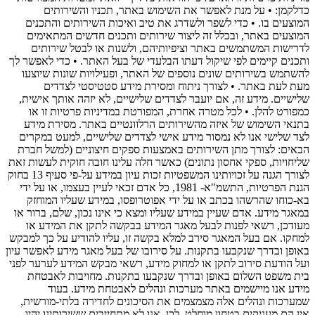
כדלקמן: • על מנת לאפשר את השימוש באתר, תכניו והשירותים
המוצעים בו. • כדי לשפר ולשדרג את טיב ואיכות השירותים והתכנים
המוצעים באתר, ובכלל זה ליצור שירותים ותכנים חדשים המתאימים
לדרישות המשתמשים באתר וציפיותיהם, ולשנות או לבטל שירותים
ותכנים קיימים לפי שיקול דעתו הבלעדי של בעל האתר. • כדי לאפשר לך
להשתמש בשירותים שונים נוספים של האתר, ופעילויות שונות שיוצעו
מעת לעת באתר. • לצורך ניתוח ומסירת מידע סטטיסטי לצדדים
שלישיים. מידע זה, אם יועבר לצדדים שלישיים, לא יזהה אותך אישית,
כמפורט להלן. • לכל מטרה אחרת, המפורטת במדיניות פרטיות זו או
בתנאי השימוש של איזה מהשירותים הרלוונטיים באתר. מסירת מידע
לצד שלישי אנו לא נמסור מידע אישי לצדדים שלישיים, למעט במקרים
הבאים: לצורך מתן השירותים באמצעות ספקים חיצוניים (למשל חברת
שליחויות, ספקי אחסון נתונים) כאשר חלה עלינו חובה חוקית לעשות זאת
לצורך הגנה על זכויותינו המשפטיות זכות עיון במידע על-פי סעיף 13 בחוק
הגנת הפרטיות, התשמ"א- 1981, כל אדם זכאי לעיין בעצמו, או על ידי
בא-כוחו שהרשהו בכתב או על ידי אפוטרופסו, במידע שעליו המוחזק
במאגר מידע. אדם שעיין במידע שעליו ומצא כי אינו נכון, שלם, ברור או
מעודכן, רשאי לפנות לבעל מאגר המידע בבקשה לתקן את המידע או
למחקו. אם בעל המאגר סירב למלא בקשה זו, עליו להודיע על כך למבקש
באופן ובדרך שנקבעו בתקנות. על סירובו של בעל מאגר מידע לאפשר עיון
ועל הודעת סירוב לתקן או למחוק מידע, רשאי מבקש המידע לערער לפני
בית משפט השלום באופן ובדרך שנקבעו בתקנות. מחויבות לאבטחת
מידע אנו מיישמים באתר מערכות ונהלים לאבטחת מידע. בעוד
שמערכות ונהלים אלה מצמצמים את הסיכונים לחדירה בלתי-מורשית,
אין הם מעניקים בטחון מוחלט. לכן, אנו לא מתחייבים ששירותינו יהיו