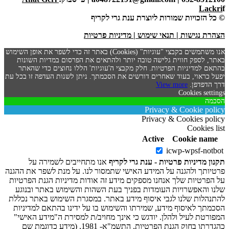
Lackri
f
© כל הזכויות שמורות ליוצרת ענת גרי לקריף
הצהרת נגישות
|
תנאי שימוש
|
מדיניות פרטיות
אנו משתמשים בקבצי "עוגיות" (Cookies) באתר זה כדי לשפר את אופן השימוש
באתר, לספק חווית גלישה טובה יותר ולהתאים את הפרסום במדיות השונות
בהתאם למדיניות הפרטיות. חלק מקבצי ה'עוגיות' הללו נחוצים כדי שהאתר
יפעל כראוי, בעוד שאחרים דורשים את הסכמתך. ניתן לשנות העדפה זו בכל עת
דרך הדפדפן.
View more
Cookies settings
הסכמה
Privacy & Cookie policy
Privacy & Cookies policy
Cookies list
Active
Cookie name
icwp-wpsf-notbot
תקנון מדיניות פרטיות - ענת גרי לקריף
אנו מתחייבים לשמירה על
פרטיותך ולהגנה על המידע האישי שתמסור לנו. על מנת לשפר את ההגנה
על הפרטיות שלך אנחנו מספקים מידע זה אודות מדיניות הגנת הפרטיות
שלנו והאפשרויות העומדות בפניך בעת השהות והשימוש באתר ובנוגע
להתנהלות שלנו לגבי איסוף מידע באתר. במסגרת השימוש באתר נכללת
הסכמתך לאיסוף מידע, שמירתו והשימוש בו על ידינו בהתאם למדיניות
המפורטת לעיל ולהלן. יודגש כי אינך מחויב/ת למסירת ה"מידע האישי"
כהגדרתו בחוק הגנת הפרטיות, התשמ"א- 1981, (מידע כדוגמת שם