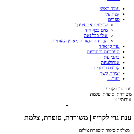
עמוד ראשי
קצת עלי
ספרים
שומעים את צעדך
מים בכף היד
אולי בכל זאת
הבריחה המוזרה מארץ האותיות
עוד קו אחד
תערוכות ותחרויות
כתבי עת
אנתולוגיות
קבוצת כותבים
יצירת קשר
ועוד…
ענת גרי לקריף
משוררת, סופרת, צלמת
אודותיי >
ענת גרי לקריף | משוררת, סופרת, צלמת
"מצלמת סיפור ומספרת צילום