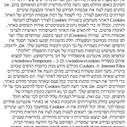
חסינים באופן מוחלט מפני גישה בלתי-מורשית למידע המאוחסן בהם. אנו
בוחנים מעת לעת את אבטחת המידע של האתר ומבצעת שינויים
ושדרוגים בהתאם לצורך, כדי לשמור על רמת אבטחת המידע של האתר.
Cookies האתר משתמש ב'עוגיות' Cookies לצורך תפעולם השוטף
והתקין, ובכלל זה כדי לאסוף נתונים סטטיסטיים אודות השימוש באתר,
לאימות פרטים, כדי להתאים את האתר להעדפותיך האישיות ולצרכי
אבטחת מידע. 'עוגיות' (Cookies) הן קבצי טקסט, שהדפדפן שלך יוצר
לפי פקודה ממחשבי המפעילה. חלק מהעוגיות יפקעו כאשר תסגור את
הדפדפן ואחרות נשמרות על גבי הכונן הקשיח במחשב שלך. אם, לדוגמה,
אתה משתמש בגרסאות מעודכנות של מערכת ההפעלה "חלונות"
ובדפדפן מסוג אינטרנט אקספלורר של חב' מייקרוסופט, תוכל למצוא
אותם בספריה c/windows/cookies וכן ב – c/windows/Temporary
Internet Files. ה- Cookies מכילים מידע מגוון כדוגמת הדפים שבהם
ביקרת, משך הזמן ששהית באתרים, מהיכן הגעת אל האתרים, מדורים
ומידע שאתה מבקש לראות בעת הכניסה לאתר ועוד. הם משמשים גם
כדי לייתר את הצורך בהזנת פרטיך בכל פעם שאתה מבקר מחדש באתר,
המחייבים רישום. אם אינך רוצה לקבל Cookies תוכל להימנע מכך על ידי
שינוי ההגדרות בדפדפן שלך. לשם כך נא היוועץ בקובץ העזרה של
הדפדפן. זכור, עם זאת, שנטרול העוגיות עלול לגרום לכך שלא תוכל
להשתמש בחלק מהשירותים והתכונות באתר או באתרי אינטרנט אחרים.
בנוסף לכך, אתה יכול למחוק את ה- Cookies במחשבך בכל רגע. שינויים
במדיניות הפרטיות אני רשאים לשנות מעת לעת את הוראות מדיניות
הפרטיות. אם יבוצעו במדיניות זו שינויים מהותיים, בהוראות שעניינן
השימוש במידע אישי שמסרת, תפורסם על-כך הודעה באתר הבית.