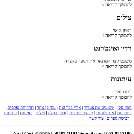
להמשך קריאה >
צילום
ראיון אישי
להמשך קריאה >
רדיו ואינטרנט
משפט קצר המתאר את הספר בקצרה
להמשך קריאה >
עיתונות
כתבו עלי
להמשך קריאה >
קצת עלי
|
שומעים את צעדיך
|
אולי בכל זאת
|
עוד קו אחד
|
תחרויות ופרסים
|
כתבי עת
|
אנתולוגיות
|
קבוצת כותבים
|
זכרון בסלון
|
צילום
|
ראיונות
|
עיתונות
|
רכישת ספרים
|
צור קשר
052-8512100 | a048722191@gmail.com | פייסבוק:
Anat Geri