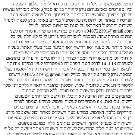
פרטי, שם משפחה, מס' ת. זהות, כתובת, דוא"ל, מס' טלפון, השכלה
וכיו"ב פרטים באמצעותם ניתן לזהותך באופן סביר), אולם מסירתו נעשית
על ידך מרצונך החופשי ובהסכמתך. לידיעתך, בכל שאלה בנושא הגנת
הפרטיות באתר, וכן לתלונות על הטיפול במידע באתר, ניתן לפנות למנהל
השירות והתפעול האחראי על הגנת הפרטיות באתר, למייל
a048722191@gmail.com המפורט במדיניות פרטיות זו מתייחס לשני
המינים בצורה שווה. הסכמה למסירת מידע ידוע לי כי לא חלה עלי כל
חובה חוקית למסור מידע אודותי, אם לא אסכים למסור פרטי ידוע לי
שאני מוותר על טענה ו/או דרישה ו/או תביעה כנגד בעלי האתר, בעליה
מנהלי עובדיה וכל מי מטעמה וכי אני נותן.ת הסכמתי לשימוש במידע
אודותיי וכי מידע אודותיי יימסר לצדדי ג׳ הרלוונטיים. ידוע לי כי בהתאם
לסעיפים 13 ו- 14 לחוק הגנת הפרטיות באפשרותי לעיין במידע אודותיי
ולבקש תקנו במידת הצורך בכפוף להוכחת הדרוש התיקון ולהסכמת בעל
המאגר. ניתן ליצור עימו קשר במייל a048722191@gmail.com רישום
לשירותים חלק מהשירותים באתר טעונים הרשמה, במסגרתה תידרש/י
למסור מידע אישי, כדוגמת שמך, הטלפון וכתובת הדואר האלקטרוני שלך
ופרטים נוספים. חלק מהשדות הינם חובה. ללא מסירת הנתונים
המתבקשים בשדות החובה לא תוכל/י להירשם לשירותים הטעונים
רישום. עם זאת, אנו מתחייבים לעשות שימוש במידע הנמסר לצרכי
האתר בלבד. במסגרת ההרשמה כאמור, חובה למסור פרטים נכונים
ומדויקים בלבד. השימוש במידע בעת השימוש באתר יכול שיצטבר מידע
בין היתר בנוגע למאפייני הגלישה שלך, העמודים שבהם צפית, ההצעות
והשירותים שעניינו אותך. השימוש בנתונים אלה, כמו גם בנתונים
שתמסור/י בעת הליך ההרשמה לשירותים השונים באתר ייעשה רק על פי
מדיניות פרטיות זו ו/או על פי הוראות כל דין – וזאת למטרות המפורטות