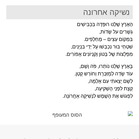
נשיקה אחרונה
הָאָרֶץ שֶׁלָנוּ רוּפְּדָה בִּכְבִישִׁים
גְשָׁרִים על שָׂדוֹת,
בִּמְקוֹם עֵצִים – מֶחְלָפִים.
שִׁטְחֵי בּוּר נִכְבְּשׁוּ עָל יְדֵי בִּנְיָנִים,
מִפְלָצוֹת שֶׁל בֵּטוֹן וְקֵנְיוֹנִים אָפוֹרִים.
בָּאָרֶץ שֶׁלָנוּ נוֹתְרוּ, פֹּה וָשָׁם,
עוֹד שָׂדֵה לְמָזְכֶּרָת וְחוֹרֵש קָטַן.
לְשָׁם יָצַאתִי עִם אָלְמָה,
קְצָת לִפְנֵי הָשְׁקִיעָה,
לִפְגוֹשׁ אֶת הָשֶׁמֶש לִנְשִׁיקָה אַחְַרוֹנָה.