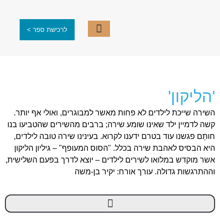
לרכישת ספר >
עוד קו אחד
עמוד ראשי
קבוצת כותבים
תערוכות ותחרויות
'הליקון'
השירה שייכת לילדים לא פחות מאשר למבוגרים, ואולי אף יותר.
קשה לדמיין ילד שאינו שומע שירה; ברבים מהשירים שהטביעו בנו
חותָם פגשנו עוד בטרם ידענו לקרוא. בעינינו שירה טובה לילדים,
היא הבסיס לאהבת שירה בכלל. "הסוס המעופף" – גיליון הליקון
אשר מוקדש במלואו לשירים לילדים – יוצא לדרך בפעם השלישית,
וההתרגשות גדולה. עורך אורח: יקיר בן-משה
הליקון 130