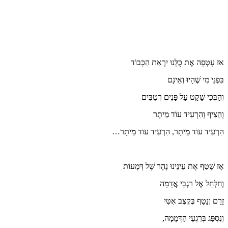
אז עָטְפָה אֶת כֻּלָּנוּ יִרְאַת הַכָּבוֹד
בִּפְנֵי מִי שֶׁהָיוּ וְאֵינָם
וְהַבֶּכִי שָׁקַט עַל פָּנִים רְטֻבִּים
וְהֵצִיף וְהִרְעִיד עוֹד מֵיתָר
הִרְעִיד עוֹד מֵיתָר, הִרְעִיד עוֹד מֵיתָר…
אָז שָׁטַף אֶת עֵינֵינוּ נָהָר שֶׁל דְּמָעוֹת
וְחִלְחֵל אֶל רִגְבֵי אֲדָמָה
זָרַם וְנָטַף בֶּקֶצֶב אִטִּי
וְנִסְפַּג בְּרִגְעֵי הַדְּמָמָה,