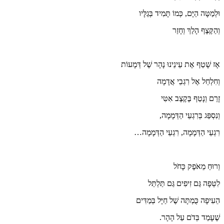
וּלְמַטָּה הַיָּם, כְּמוֹ תָּמִיד בְּגַלָּיו
וְהַקֶּצֶף הָלַךְ וְחָזַר
אָז שָׁטַף אֶת עֵינֵינוּ נָהָר שֶׁל דְּמָעוֹת
וְחִלְחֵל אֶל רִגְבֵי אֲדָמָה
זָרַם וְנָטַף בֶּקֶצֶב אִטִּי
וְנִסְפַּג בְּרִגְעֵי הַדְּמָמָה,
רִגְעֵי הַדְּמָמָה, רִגְעֵי הַדְּמָמָה…
וְרוּחַ מֵאֹפֶק כָּחֹל
לִטְּפָה גַּם זִיפִים גַּם תַּלְתַּל
הֵעִיפָה כֻּמְתָּה שֶׁל חַיָּל בְּמַדִּים
שֶׁעָמַד בְּדֹם עַל הָהָר.