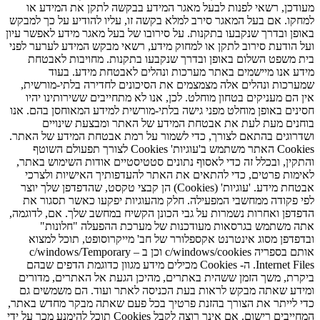
מעודכן, רשאי לפנות לבעל מאגר המידע בבקשה לתקן את המידע או
למחקו. אם בעל המאגר סירב למלא בקשה זו, עליו להודיע על כך למבקש
באופן ובדרך שנקבעו בתקנות. על סירובו של בעל מאגר מידע לאפשר עיון
ועל הודעת סירוב לתקן או למחוק מידע, רשאי מבקש המידע לערער לפני
בית משפט השלום באופן ובדרך שנקבעו בתקנות. מחויבות לאבטחת
מידע אנו מיישמים באתר מערכות ונהלים לאבטחת מידע. בעוד
שמערכות ונהלים אלה מצמצמים את הסיכונים לחדירה בלתי-מורשית,
אין הם מעניקים בטחון מוחלט. לכן, אנו לא מתחייבים ששירותינו יהיו
חסינים באופן מוחלט מפני גישה בלתי-מורשית למידע המאוחסן בהם. אנו
בוחנים מעת לעת את אבטחת המידע של האתר ומבצעת שינויים
ושדרוגים בהתאם לצורך, כדי לשמור על רמת אבטחת המידע של האתר.
Cookies האתר משתמש ב'עוגיות' Cookies לצורך תפעולם השוטף
והתקין, ובכלל זה כדי לאסוף נתונים סטטיסטיים אודות השימוש באתר,
לאימות פרטים, כדי להתאים את האתר להעדפותיך האישיות ולצרכי
אבטחת מידע. 'עוגיות' (Cookies) הן קבצי טקסט, שהדפדפן שלך יוצר
לפי פקודה ממחשבי המפעילה. חלק מהעוגיות יפקעו כאשר תסגור את
הדפדפן ואחרות נשמרות על גבי הכונן הקשיח במחשב שלך. אם, לדוגמה,
אתה משתמש בגרסאות מעודכנות של מערכת ההפעלה "חלונות"
ובדפדפן מסוג אינטרנט אקספלורר של חב' מייקרוסופט, תוכל למצוא
אותם בספריה c/windows/cookies וכן ב – c/windows/Temporary
Internet Files. ה- Cookies מכילים מידע מגוון כדוגמת הדפים שבהם
ביקרת, משך הזמן ששהית באתרים, מהיכן הגעת אל האתרים, מדורים
ומידע שאתה מבקש לראות בעת הכניסה לאתר ועוד. הם משמשים גם
כדי לייתר את הצורך בהזנת פרטיך בכל פעם שאתה מבקר מחדש באתר,
המחייבים רישום. אם אינך רוצה לקבל Cookies תוכל להימנע מכך על ידי