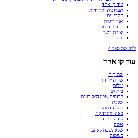
עוד קו אחד
תערוכות ותחרויות
כתבי עת
אנתולוגיות
קבוצת כותבים
יצירת קשר
ועוד…
לרכישת ספר >
עוד קו אחד
שתיקות
שדות ילדותי
מילים
בית לבן
הרוחים שבין האצבעות
שלכת
רגעי הדממה
באה ומתרחקת
עוד קו אחד
אשה
שלא נשכח לאהב
פעימות