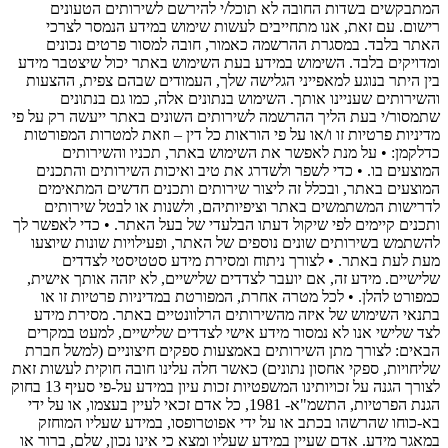
המתבקשים בשדות החובה לא תוכל/י להירשם לשירותים הטעונים
רישום. עם זאת, אנו מתחייבים לעשות שימוש במידע הנמסר לצרכי
האתר בלבד. במסגרת ההרשמה כאמור, חובה למסור פרטים נכונים
ומדויקים בלבד. השימוש במידע בעת השימוש באתר יכול שיצטבר מידע
בין היתר בנוגע למאפייני הגלישה שלך, העמודים שבהם צפית, ההצעות
והשירותים שעניינו אותך. השימוש בנתונים אלה, כמו גם בנתונים
שתמסור/י בעת הליך ההרשמה לשירותים השונים באתר ייעשה רק על פי
מדיניות פרטיות זו ו/או על פי הוראות כל דין – וזאת למטרות המפורטות
כדלקמן: • על מנת לאפשר את השימוש באתר, תכניו והשירותים
המוצעים בו. • כדי לשפר ולשדרג את טיב ואיכות השירותים והתכנים
המוצעים באתר, ובכלל זה ליצור שירותים ותכנים חדשים המתאימים
לדרישות המשתמשים באתר וציפיותיהם, ולשנות או לבטל שירותים
ותכנים קיימים לפי שיקול דעתו הבלעדי של בעל האתר. • כדי לאפשר לך
להשתמש בשירותים שונים נוספים של האתר, ופעילויות שונות שיוצעו
מעת לעת באתר. • לצורך ניתוח ומסירת מידע סטטיסטי לצדדים
שלישיים. מידע זה, אם יועבר לצדדים שלישיים, לא יזהה אותך אישית,
כמפורט להלן. • לכל מטרה אחרת, המפורטת במדיניות פרטיות זו או
בתנאי השימוש של איזה מהשירותים הרלוונטיים באתר. מסירת מידע
לצד שלישי אנו לא נמסור מידע אישי לצדדים שלישיים, למעט במקרים
הבאים: לצורך מתן השירותים באמצעות ספקים חיצוניים (למשל חברת
שליחויות, ספקי אחסון נתונים) כאשר חלה עלינו חובה חוקית לעשות זאת
לצורך הגנה על זכויותינו המשפטיות זכות עיון במידע על-פי סעיף 13 בחוק
הגנת הפרטיות, התשמ"א- 1981, כל אדם זכאי לעיין בעצמו, או על ידי
בא-כוחו שהרשהו בכתב או על ידי אפוטרופסו, במידע שעליו המוחזק
במאגר מידע. אדם שעיין במידע שעליו ומצא כי אינו נכון, שלם, ברור או