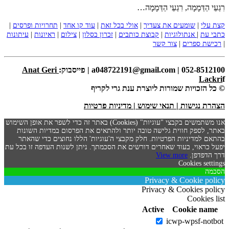
רִגְעֵי הַדְּמָמָה, רִגְעֵי הַדְּמָמָה…
קצת עלי
|
שומעים את צעדיך
|
אולי בכל זאת
|
עוד קו אחד
|
תחרויות ופרסים
|
כתבי עת
|
אנתולוגיות
|
קבוצת כותבים
|
זכרון בסלון
|
צילום
|
ראיונות
|
עיתונות
|
רכישת ספרים
|
צור קשר
052-8512100 | a048722191@gmail.com | פייסבוק:
Anat Geri
Lackri
f
© כל הזכויות שמורות ליוצרת ענת גרי לקריף
הצהרת נגישות
|
תנאי שימוש
|
מדיניות פרטיות
אנו משתמשים בקבצי "עוגיות" (Cookies) באתר זה כדי לשפר את אופן השימוש
באתר, לספק חווית גלישה טובה יותר ולהתאים את הפרסום במדיות השונות
בהתאם למדיניות הפרטיות. חלק מקבצי ה'עוגיות' הללו נחוצים כדי שהאתר
יפעל כראוי, בעוד שאחרים דורשים את הסכמתך. ניתן לשנות העדפה זו בכל עת
דרך הדפדפן.
View more
Cookies settings
הסכמה
Privacy & Cookie policy
Privacy & Cookies policy
Cookies list
Active
Cookie name
icwp-wpsf-notbot