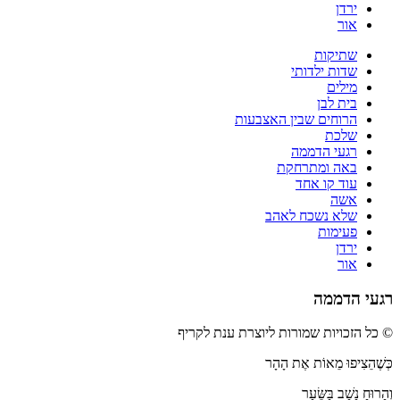
ירדן
אור
שתיקות
שדות ילדותי
מילים
בית לבן
הרוחים שבין האצבעות
שלכת
רגעי הדממה
באה ומתרחקת
עוד קו אחד
אשה
שלא נשכח לאהב
פעימות
ירדן
אור
רגעי הדממה
© כל הזכויות שמורות ליוצרת ענת לקריף
כְּשֶׁהֵצִיפוּ מֵאוֹת אֶת הָהָר
וְהָרוּחַ נָשָׁב בַּשֵּׂעָר