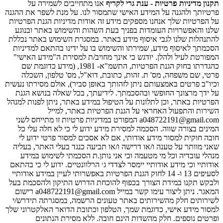
תקנון מדיניות פרטיות - ענת גרי לקריף
אנו מתחייבים לשמירה על
פרטיותך ולהגנה על המידע האישי שתמסור לנו. על מנת לשפר את ההגנה
על הפרטיות שלך אנחנו מספקים מידע זה אודות מדיניות הגנת הפרטיות
שלנו והאפשרויות העומדות בפניך בעת השהות והשימוש באתר ובנוגע
להתנהלות שלנו לגבי איסוף מידע באתר. במסגרת השימוש באתר נכללת
הסכמתך לאיסוף מידע, שמירתו והשימוש בו על ידינו בהתאם למדיניות
המפורטת לעיל ולהלן. יודגש כי אינך מחויב/ת למסירת ה"מידע האישי"
כהגדרתו בחוק הגנת הפרטיות, התשמ"א- 1981, (מידע כדוגמת שם
פרטי, שם משפחה, מס' ת. זהות, כתובת, דוא"ל, מס' טלפון, השכלה
וכיו"ב פרטים באמצעותם ניתן לזהותך באופן סביר), אולם מסירתו נעשית
על ידך מרצונך החופשי ובהסכמתך. לידיעתך, בכל שאלה בנושא הגנת
הפרטיות באתר, וכן לתלונות על הטיפול במידע באתר, ניתן לפנות למנהל
השירות והתפעול האחראי על הגנת הפרטיות באתר, למייל
a048722191@gmail.com המפורט במדיניות פרטיות זו מתייחס לשני
המינים בצורה שווה. הסכמה למסירת מידע ידוע לי כי לא חלה עלי כל
חובה חוקית למסור מידע אודותי, אם לא אסכים למסור פרטי ידוע לי
שאני מוותר על טענה ו/או דרישה ו/או תביעה כנגד בעלי האתר, בעליה
מנהלי עובדיה וכל מי מטעמה וכי אני נותן.ת הסכמתי לשימוש במידע
אודותיי וכי מידע אודותיי יימסר לצדדי ג׳ הרלוונטיים. ידוע לי כי בהתאם
לסעיפים 13 ו- 14 לחוק הגנת הפרטיות באפשרותי לעיין במידע אודותיי
ולבקש תקנו במידת הצורך בכפוף להוכחת הדרוש התיקון ולהסכמת בעל
המאגר. ניתן ליצור עימו קשר במייל a048722191@gmail.com רישום
לשירותים חלק מהשירותים באתר טעונים הרשמה, במסגרתה תידרש/י
למסור מידע אישי, כדוגמת שמך, הטלפון וכתובת הדואר האלקטרוני שלך
ופרטים נוספים. חלק מהשדות הינם חובה. ללא מסירת הנתונים