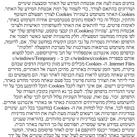
בוחנים מעת לעת את אבטחת המידע של האתר ומבצעת שינויים
ושדרוגים בהתאם לצורך, כדי לשמור על רמת אבטחת המידע של האתר.
Cookies האתר משתמש ב'עוגיות' Cookies לצורך תפעולם השוטף
והתקין, ובכלל זה כדי לאסוף נתונים סטטיסטיים אודות השימוש באתר,
לאימות פרטים, כדי להתאים את האתר להעדפותיך האישיות ולצרכי
אבטחת מידע. 'עוגיות' (Cookies) הן קבצי טקסט, שהדפדפן שלך יוצר
לפי פקודה ממחשבי המפעילה. חלק מהעוגיות יפקעו כאשר תסגור את
הדפדפן ואחרות נשמרות על גבי הכונן הקשיח במחשב שלך. אם, לדוגמה,
אתה משתמש בגרסאות מעודכנות של מערכת ההפעלה "חלונות"
ובדפדפן מסוג אינטרנט אקספלורר של חב' מייקרוסופט, תוכל למצוא
אותם בספריה c/windows/cookies וכן ב – c/windows/Temporary
Internet Files. ה- Cookies מכילים מידע מגוון כדוגמת הדפים שבהם
ביקרת, משך הזמן ששהית באתרים, מהיכן הגעת אל האתרים, מדורים
ומידע שאתה מבקש לראות בעת הכניסה לאתר ועוד. הם משמשים גם
כדי לייתר את הצורך בהזנת פרטיך בכל פעם שאתה מבקר מחדש באתר,
המחייבים רישום. אם אינך רוצה לקבל Cookies תוכל להימנע מכך על ידי
שינוי ההגדרות בדפדפן שלך. לשם כך נא היוועץ בקובץ העזרה של
הדפדפן. זכור, עם זאת, שנטרול העוגיות עלול לגרום לכך שלא תוכל
להשתמש בחלק מהשירותים והתכונות באתר או באתרי אינטרנט אחרים.
בנוסף לכך, אתה יכול למחוק את ה- Cookies במחשבך בכל רגע. שינויים
במדיניות הפרטיות אני רשאים לשנות מעת לעת את הוראות מדיניות
הפרטיות. אם יבוצעו במדיניות זו שינויים מהותיים, בהוראות שעניינן
השימוש במידע אישי שמסרת, תפורסם על-כך הודעה באתר הבית.
שינויים כאמור ייכנסו לתוקפם 14 ימים לאחר פרסומם באתר, המשך
שימושך באתר לאחר השינויים לעיל יעיד על קבלת שינויים אלו על ידך