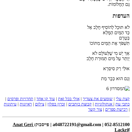
גַּם הַחֲלוֹמוֹת.
העדפות
לֹא תּוּכַל לְהוֹסִיף חָלָב אֶל
כַּד הַמַּיִם הַמָּלֵא
בְּטֶרֶם
תִּשְׁפֹּךְ אֶת הַמַּיִם מִתּוֹכוֹ
אַךְ יֵשׁ מִי שֶׁלְּעוֹלָם לֹא
יְוַתֵּר עַל מַיִם תְּמוּרַת חָלָב
אוּלַי רַק סִיסְרָא
וְגַם הוּא כְּבָר מֵת
קצת עלי
|
שומעים את צעדיך
|
אולי בכל זאת
|
עוד קו אחד
|
תחרויות ופרסים
|
כתבי עת
|
אנתולוגיות
|
קבוצת כותבים
|
זכרון בסלון
|
צילום
|
ראיונות
|
עיתונות
|
רכישת ספרים
|
צור קשר
052-8512100 | a048722191@gmail.com | פייסבוק:
Anat Geri
Lackri
f