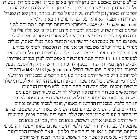
וכיו"ב פרטים באמצעותם ניתן לזהותך באופן סביר), אולם מסירתו נעשית
על ידך מרצונך החופשי ובהסכמתך. לידיעתך, בכל שאלה בנושא הגנת
הפרטיות באתר, וכן לתלונות על הטיפול במידע באתר, ניתן לפנות למנהל
השירות והתפעול האחראי על הגנת הפרטיות באתר, למייל
a048722191@gmail.com המפורט במדיניות פרטיות זו מתייחס לשני
המינים בצורה שווה. הסכמה למסירת מידע ידוע לי כי לא חלה עלי כל
חובה חוקית למסור מידע אודותי, אם לא אסכים למסור פרטי ידוע לי
שאני מוותר על טענה ו/או דרישה ו/או תביעה כנגד בעלי האתר, בעליה
מנהלי עובדיה וכל מי מטעמה וכי אני נותן.ת הסכמתי לשימוש במידע
אודותיי וכי מידע אודותיי יימסר לצדדי ג׳ הרלוונטיים. ידוע לי כי בהתאם
לסעיפים 13 ו- 14 לחוק הגנת הפרטיות באפשרותי לעיין במידע אודותיי
ולבקש תקנו במידת הצורך בכפוף להוכחת הדרוש התיקון ולהסכמת בעל
המאגר. ניתן ליצור עימו קשר במייל a048722191@gmail.com רישום
לשירותים חלק מהשירותים באתר טעונים הרשמה, במסגרתה תידרש/י
למסור מידע אישי, כדוגמת שמך, הטלפון וכתובת הדואר האלקטרוני שלך
ופרטים נוספים. חלק מהשדות הינם חובה. ללא מסירת הנתונים
המתבקשים בשדות החובה לא תוכל/י להירשם לשירותים הטעונים
רישום. עם זאת, אנו מתחייבים לעשות שימוש במידע הנמסר לצרכי
האתר בלבד. במסגרת ההרשמה כאמור, חובה למסור פרטים נכונים
ומדויקים בלבד. השימוש במידע בעת השימוש באתר יכול שיצטבר מידע
בין היתר בנוגע למאפייני הגלישה שלך, העמודים שבהם צפית, ההצעות
והשירותים שעניינו אותך. השימוש בנתונים אלה, כמו גם בנתונים
שתמסור/י בעת הליך ההרשמה לשירותים השונים באתר ייעשה רק על פי
מדיניות פרטיות זו ו/או על פי הוראות כל דין – וזאת למטרות המפורטות
כדלקמן: • על מנת לאפשר את השימוש באתר, תכניו והשירותים