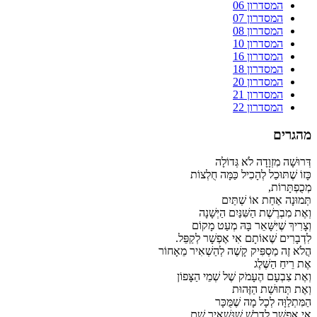
המסדרון 06
המסדרון 07
המסדרון 08
המסדרון 10
המסדרון 16
המסדרון 18
המסדרון 20
המסדרון 21
המסדרון 22
מהגרים
דְּרוּשָׁה מִזְוָדָה לֹא גְּדוֹלָה
כָּזוֹ שֶׁתּוּכַל לְהָכִיל כַּמָּה חֻלְצוֹת
מְכֻפְתָּרוֹת,
תְּמוּנָה אַחַת אוֹ שְׁתַּיִם
וְאֶת מִבְרֶשֶׁת הַשִּׁנַּיִם הַיְּשָׁנָה
וְצָרִיךְ שֶׁיִּשָּׁאֵר בָּהּ מְעַט מָקוֹם
לִדְבָרִים שֶׁאוֹתָם אִי אֶפְשָׁר לְקַפֵּל.
הֲלֹא זֶה מַסְפִּיק קָשֶׁה לְהַשְׁאִיר מֵאָחוֹר
אֶת רֵיחַ הַשֶּׁלֶג
וְאֶת צִבְעָם הֶעָמֹק שֶׁל שְׁמֵי הַצָּפוֹן
וְאֶת תְּחוּשַׁת הַזֶּהוּת
הַמִּתְלַוָּה לְכָל מָה שֶׁמֻּכָּר
אִי אֶפְשָׁר לִדְרֹשׁ שֶׁנַּשְׁאִיר שָׁם