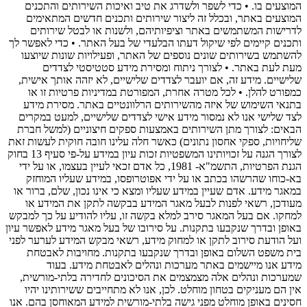
המוצעים בו. • כדי לשפר ולשדרג את טיב ואיכות השירותים והתכנים
המוצעים באתר, ובכלל זה ליצור שירותים ותכנים חדשים המתאימים
לדרישות המשתמשים באתר וציפיותיהם, ולשנות או לבטל שירותים
ותכנים קיימים לפי שיקול דעתו הבלעדי של בעל האתר. • כדי לאפשר לך
להשתמש בשירותים שונים נוספים של האתר, ופעילויות שונות שיוצעו
מעת לעת באתר. • לצורך ניתוח ומסירת מידע סטטיסטי לצדדים
שלישיים. מידע זה, אם יועבר לצדדים שלישיים, לא יזהה אותך אישית,
כמפורט להלן. • לכל מטרה אחרת, המפורטת במדיניות פרטיות זו או
בתנאי השימוש של איזה מהשירותים הרלוונטיים באתר. מסירת מידע
לצד שלישי אנו לא נמסור מידע אישי לצדדים שלישיים, למעט במקרים
הבאים: לצורך מתן השירותים באמצעות ספקים חיצוניים (למשל חברת
שליחויות, ספקי אחסון נתונים) כאשר חלה עלינו חובה חוקית לעשות זאת
לצורך הגנה על זכויותינו המשפטיות זכות עיון במידע על-פי סעיף 13 בחוק
הגנת הפרטיות, התשמ"א- 1981, כל אדם זכאי לעיין בעצמו, או על ידי
בא-כוחו שהרשהו בכתב או על ידי אפוטרופסו, במידע שעליו המוחזק
במאגר מידע. אדם שעיין במידע שעליו ומצא כי אינו נכון, שלם, ברור או
מעודכן, רשאי לפנות לבעל מאגר המידע בבקשה לתקן את המידע או
למחקו. אם בעל המאגר סירב למלא בקשה זו, עליו להודיע על כך למבקש
באופן ובדרך שנקבעו בתקנות. על סירובו של בעל מאגר מידע לאפשר עיון
ועל הודעת סירוב לתקן או למחוק מידע, רשאי מבקש המידע לערער לפני
בית משפט השלום באופן ובדרך שנקבעו בתקנות. מחויבות לאבטחת
מידע אנו מיישמים באתר מערכות ונהלים לאבטחת מידע. בעוד
שמערכות ונהלים אלה מצמצמים את הסיכונים לחדירה בלתי-מורשית,
אין הם מעניקים בטחון מוחלט. לכן, אנו לא מתחייבים ששירותינו יהיו
חסינים באופן מוחלט מפני גישה בלתי-מורשית למידע המאוחסן בהם. אנו