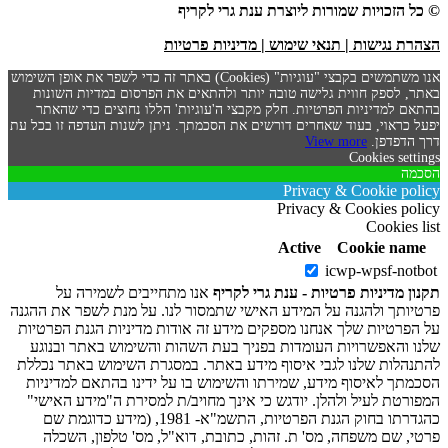
© כל הזכויות שמורות ליוצרת ענת גרי לקריף
הצהרת נגישות
|
תנאי שימוש
|
מדיניות פרטיות
אנו משתמשים בקבצי "עוגיות" (Cookies) באתר זה כדי לשפר את אופן השימוש
באתר, לספק חווית גלישה טובה יותר ולהתאים את הפרסום במדיות השונות
בהתאם למדיניות הפרטיות. חלק מקבצי ה'עוגיות' הללו נחוצים כדי שהאתר
יפעל כראוי, בעוד שאחרים דורשים את הסכמתך. ניתן לשנות העדפה זו בכל עת
דרך הדפדפן.
View more
Cookies settings
הסכמה
Privacy & Cookie policy
Privacy & Cookies policy
Cookies list
Active
Cookie name
icwp-wpsf-notbot
תקנון מדיניות פרטיות - ענת גרי לקריף
אנו מתחייבים לשמירה על
פרטיותך ולהגנה על המידע האישי שתמסור לנו. על מנת לשפר את ההגנה
על הפרטיות שלך אנחנו מספקים מידע זה אודות מדיניות הגנת הפרטיות
שלנו והאפשרויות העומדות בפניך בעת השהות והשימוש באתר ובנוגע
להתנהלות שלנו לגבי איסוף מידע באתר. במסגרת השימוש באתר נכללת
הסכמתך לאיסוף מידע, שמירתו והשימוש בו על ידינו בהתאם למדיניות
המפורטת לעיל ולהלן. יודגש כי אינך מחויב/ת למסירת ה"מידע האישי"
כהגדרתו בחוק הגנת הפרטיות, התשמ"א- 1981, (מידע כדוגמת שם
פרטי, שם משפחה, מס' ת. זהות, כתובת, דוא"ל, מס' טלפון, השכלה