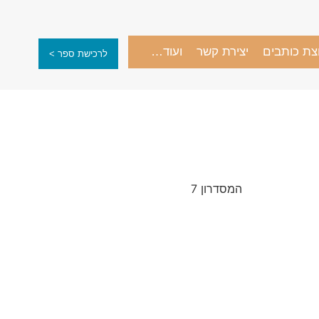
צת כותבים
יצירת קשר
ועוד…
לרכישת ספר >