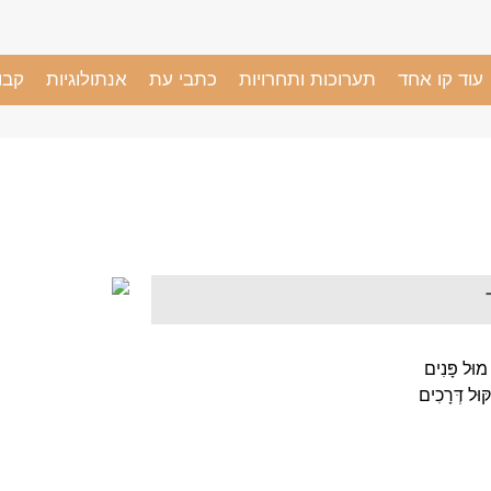
עוד קו אחד
תערוכות ותחרויות
כתבי עת
אנתולוגיות
קבו
מוּל פָּנִים
וּל דְּרָכִים