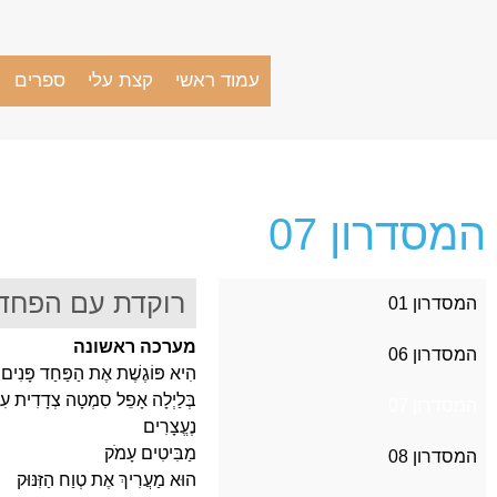
עמוד ראשי
קצת עלי
ספרים
המסדרון 07
רוקדת עם הפחד
המסדרון 01
מערכה ראשונה
המסדרון 06
הִיא פּוֹגֶשֶׁת אֶת הַפַּחַד פָּנִים 
בְּלַיְלָה אָפֵל סִמְטָה צְדָדִית עִקּ
המסדרון 07
נֶעֱצָרִים
מַבִּיטִים עָמֹק
המסדרון 08
הוּא מַעֲרִיךְ אֶת טְוַח הַזִּנּוּק