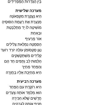
בֵּין הַגְּדֵרוֹת הַמַּפְרִידִים
מערכה שלישית
הִיא נֶעֱקֶרֶת מִקִּפְאוֹנָהּ
מְנַעֶרֶת אֶת רַעֲמַת הִסּוּסֶיהָ
מוֹשִׁיטָה לוֹ יָד מִתְלַבֶּטֶת
וּבְאַחַת
אוֹר מַרְעִיף
הַסִּמְטָה נִמְלֵאת צְלִילִים
נַגַּן סַקְסוֹפוֹן עוֹלֶה יוֹרֵד רוֹעֵד ב
קְלִידִים מִשְׁתַּקְשְׁקִים
הַלְמוּת לֵב וְתֻפִּים חַד הֵם
וְהַפַּחַד מְחַיֵּךְ
הִיא מְחַיֶּכֶת אֵלָיו בַּחֲזָרָה
מערכה רביעית
הִיא רוֹקֶדֶת עִם הַפַּחַד
הוּא מְלַמֵּד אוֹתָהּ צְעָדִים
חֲדָשִׁים שֶׁלֹּא הִכִּירָה
מֵנִיף אוֹתָהּ לִגְבָהִים