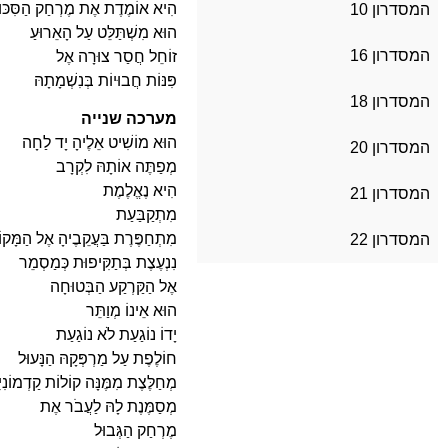
הִיא אוֹמֶדֶת אֶת מֶרְחַק הַסִּכּוּ
המסדרון 10
הוּא מִשְׁתַּלֵּט עַל הָאֵרוּעַ
המסדרון 16
זוֹחֵל חֲסַר צוּרָה אֶל
פִּנּוֹת חֲבוּיוֹת בְּנִשְׁמָתָהּ
המסדרון 18
מערכה שנייה
הוּא מוֹשִׁיט אֵלֶיהָ יָד לַחָה
המסדרון 20
מְפַתֶּה אוֹתָהּ לִקְרָב
הִיא נֶאֱלֶמֶת
המסדרון 21
מִתְקַבַּעַת
מִתְחַפֶּרֶת בַּעֲקֵבֶיהָ אֶל הַמָּקו
המסדרון 22
נִנְעֶצֶת בְּתַקִּיפוּת כְּמַסְמֵר
אֶל הַקַּרְקַע הַבְּטוּחָה
הוּא אֵינוֹ מְוַתֵּר
יָדוֹ נוֹגַעַת לֹא נוֹגַעַת
חוֹלֶפֶת עַל מַרְפְּקָהּ הַנָּעוּל
מְחַלֶּצֶת מִמֶּנָּה קוֹלוֹת קַדְמוֹנִיּ
מְסַמֶּנֶת לָהּ לַעֲבֹר אֶת
מֶרְחַק הַגְּבוּל