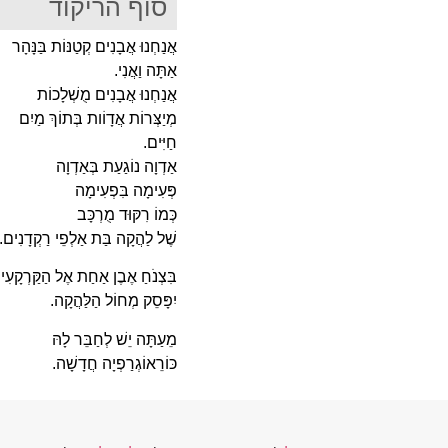
סוף הריקוד
אֲנַחְנוּ אֲבָנִים קְטַנּוֹת בַּנָּהָר
אַתָּה וַאֲנִי.
אֲנַחְנוּ אֲבָנִים מֻשְׁלָכוֹת
מְיַצְּרוֹת אֲדָוֹות בְּתוֹךְ מַיִם
חַיִּים.
אַדְוָה נוֹגַעַת בְּאַדְוָה
פְּעִימָה בִּפְעִימָה
כְּמוֹ רִקּוּד מֻרְכָּב
שֶׁל לַהֲקָה בַּת אַלְפֵי רַקְדָנִים.
בִּצְנֹחַ אֶבֶן אַחַת אֶל הַקַּרְקָעִ
יִפָּסֵק מְחוֹל הַלַּהֲקָה.
מֵעַתָּה יֵשׁ לְחַבֵּר לָהּ
כּוֹרֵאוֹגְרַפְיָה חֲדָשָׁה.