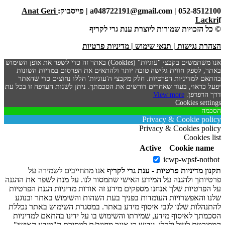
052-8512100 | a048722191@gmail.com | פייסבוק:
Anat Geri
Lackri
f
© כל הזכויות שמורות ליוצרת ענת גרי לקריף
הצהרת נגישות
|
תנאי שימוש
|
מדיניות פרטיות
אנו משתמשים בקבצי "עוגיות" (Cookies) באתר זה כדי לשפר את אופן השימוש
באתר, לספק חווית גלישה טובה יותר ולהתאים את הפרסום במדיות השונות
בהתאם למדיניות הפרטיות. חלק מקבצי ה'עוגיות' הללו נחוצים כדי שהאתר
יפעל כראוי, בעוד שאחרים דורשים את הסכמתך. ניתן לשנות העדפה זו בכל עת
דרך הדפדפן.
View more
Cookies settings
הסכמה
Privacy & Cookie policy
Privacy & Cookies policy
Cookies list
Active
Cookie name
icwp-wpsf-notbot
תקנון מדיניות פרטיות - ענת גרי לקריף
אנו מתחייבים לשמירה על
פרטיותך ולהגנה על המידע האישי שתמסור לנו. על מנת לשפר את ההגנה
על הפרטיות שלך אנחנו מספקים מידע זה אודות מדיניות הגנת הפרטיות
שלנו והאפשרויות העומדות בפניך בעת השהות והשימוש באתר ובנוגע
להתנהלות שלנו לגבי איסוף מידע באתר. במסגרת השימוש באתר נכללת
הסכמתך לאיסוף מידע, שמירתו והשימוש בו על ידינו בהתאם למדיניות
המפורטת לעיל ולהלן. יודגש כי אינך מחויב/ת למסירת ה"מידע האישי"