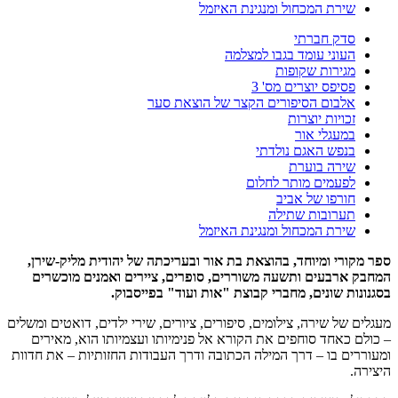
שירת המכחול ומנגינת האיזמל
סדק חברתי
העוני עומד בגבו למצלמה
מגירות שקופות
פסיפס יוצרים מס' 3
אלבום הסיפורים הקצר של הוצאת סער
זכויות יוצרות
במעגלי אור
בנפש האגם נולדתי
שירה בוערת
לפעמים מותר לחלום
חורפו של אביב
תערובות שתילה
שירת המכחול ומנגינת האיזמל
ספר מקורי ומיוחד, בהוצאת בת אור ובעריכתה של יהודית מליק-שירן,
המחבק ארבעים ותשעה משוררים, סופרים, ציירים ואמנים מוכשרים
בסגנונות שונים, מחברי קבוצת "אות ועוד" בפייסבוק.
מעגלים של שירה, צילומים, סיפורים, ציורים, שירי ילדים, דואטים ומשלים
– כולם כאחד סוחפים את הקורא אל פנימיותו ועצמיותו הוא, מאירים
ומעוררים בו – דרך המילה הכתובה ודרך העבודות החזותיות – את חדוות
היצירה.