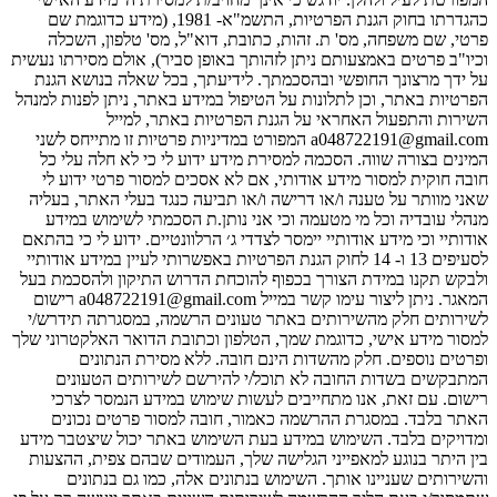
כהגדרתו בחוק הגנת הפרטיות, התשמ"א- 1981, (מידע כדוגמת שם
פרטי, שם משפחה, מס' ת. זהות, כתובת, דוא"ל, מס' טלפון, השכלה
וכיו"ב פרטים באמצעותם ניתן לזהותך באופן סביר), אולם מסירתו נעשית
על ידך מרצונך החופשי ובהסכמתך. לידיעתך, בכל שאלה בנושא הגנת
הפרטיות באתר, וכן לתלונות על הטיפול במידע באתר, ניתן לפנות למנהל
השירות והתפעול האחראי על הגנת הפרטיות באתר, למייל
a048722191@gmail.com המפורט במדיניות פרטיות זו מתייחס לשני
המינים בצורה שווה. הסכמה למסירת מידע ידוע לי כי לא חלה עלי כל
חובה חוקית למסור מידע אודותי, אם לא אסכים למסור פרטי ידוע לי
שאני מוותר על טענה ו/או דרישה ו/או תביעה כנגד בעלי האתר, בעליה
מנהלי עובדיה וכל מי מטעמה וכי אני נותן.ת הסכמתי לשימוש במידע
אודותיי וכי מידע אודותיי יימסר לצדדי ג׳ הרלוונטיים. ידוע לי כי בהתאם
לסעיפים 13 ו- 14 לחוק הגנת הפרטיות באפשרותי לעיין במידע אודותיי
ולבקש תקנו במידת הצורך בכפוף להוכחת הדרוש התיקון ולהסכמת בעל
המאגר. ניתן ליצור עימו קשר במייל a048722191@gmail.com רישום
לשירותים חלק מהשירותים באתר טעונים הרשמה, במסגרתה תידרש/י
למסור מידע אישי, כדוגמת שמך, הטלפון וכתובת הדואר האלקטרוני שלך
ופרטים נוספים. חלק מהשדות הינם חובה. ללא מסירת הנתונים
המתבקשים בשדות החובה לא תוכל/י להירשם לשירותים הטעונים
רישום. עם זאת, אנו מתחייבים לעשות שימוש במידע הנמסר לצרכי
האתר בלבד. במסגרת ההרשמה כאמור, חובה למסור פרטים נכונים
ומדויקים בלבד. השימוש במידע בעת השימוש באתר יכול שיצטבר מידע
בין היתר בנוגע למאפייני הגלישה שלך, העמודים שבהם צפית, ההצעות
והשירותים שעניינו אותך. השימוש בנתונים אלה, כמו גם בנתונים