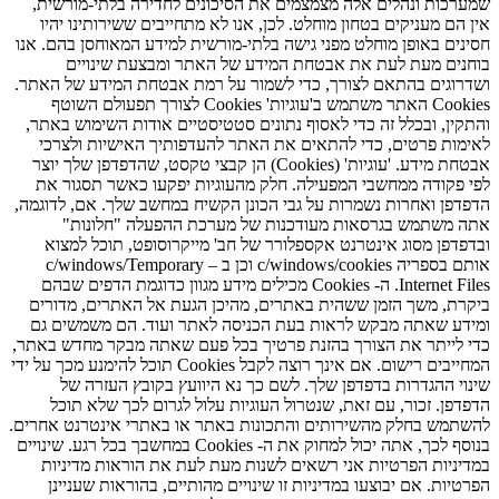
שמערכות ונהלים אלה מצמצמים את הסיכונים לחדירה בלתי-מורשית,
אין הם מעניקים בטחון מוחלט. לכן, אנו לא מתחייבים ששירותינו יהיו
חסינים באופן מוחלט מפני גישה בלתי-מורשית למידע המאוחסן בהם. אנו
בוחנים מעת לעת את אבטחת המידע של האתר ומבצעת שינויים
ושדרוגים בהתאם לצורך, כדי לשמור על רמת אבטחת המידע של האתר.
Cookies האתר משתמש ב'עוגיות' Cookies לצורך תפעולם השוטף
והתקין, ובכלל זה כדי לאסוף נתונים סטטיסטיים אודות השימוש באתר,
לאימות פרטים, כדי להתאים את האתר להעדפותיך האישיות ולצרכי
אבטחת מידע. 'עוגיות' (Cookies) הן קבצי טקסט, שהדפדפן שלך יוצר
לפי פקודה ממחשבי המפעילה. חלק מהעוגיות יפקעו כאשר תסגור את
הדפדפן ואחרות נשמרות על גבי הכונן הקשיח במחשב שלך. אם, לדוגמה,
אתה משתמש בגרסאות מעודכנות של מערכת ההפעלה "חלונות"
ובדפדפן מסוג אינטרנט אקספלורר של חב' מייקרוסופט, תוכל למצוא
אותם בספריה c/windows/cookies וכן ב – c/windows/Temporary
Internet Files. ה- Cookies מכילים מידע מגוון כדוגמת הדפים שבהם
ביקרת, משך הזמן ששהית באתרים, מהיכן הגעת אל האתרים, מדורים
ומידע שאתה מבקש לראות בעת הכניסה לאתר ועוד. הם משמשים גם
כדי לייתר את הצורך בהזנת פרטיך בכל פעם שאתה מבקר מחדש באתר,
המחייבים רישום. אם אינך רוצה לקבל Cookies תוכל להימנע מכך על ידי
שינוי ההגדרות בדפדפן שלך. לשם כך נא היוועץ בקובץ העזרה של
הדפדפן. זכור, עם זאת, שנטרול העוגיות עלול לגרום לכך שלא תוכל
להשתמש בחלק מהשירותים והתכונות באתר או באתרי אינטרנט אחרים.
בנוסף לכך, אתה יכול למחוק את ה- Cookies במחשבך בכל רגע. שינויים
במדיניות הפרטיות אני רשאים לשנות מעת לעת את הוראות מדיניות
הפרטיות. אם יבוצעו במדיניות זו שינויים מהותיים, בהוראות שעניינן