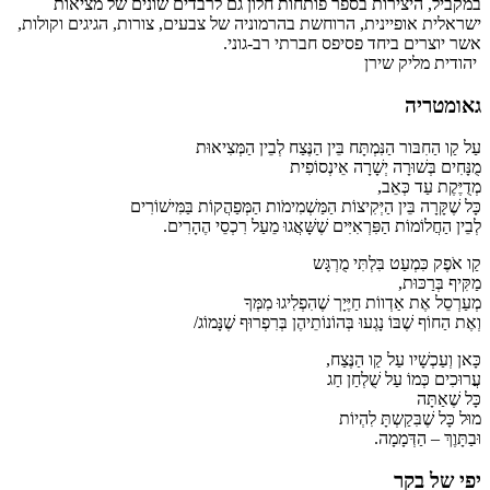
במקביל, היצירות בספר פותחות חלון גם לרבדים שונים של מציאות
ישראלית אופיינית, הרוחשת בהרמוניה של צבעים, צורות, הגיגים וקולות,
אשר יוצרים ביחד פסיפס חברתי רב-גוני.
יהודית מליק שירן
גאומטריה
עַל קַו הַחִבּור הַנִּמְתָּח בֵּין הַנֶּצַח לְבֵין הַמְּצִיאוּת
מֻנָּחִים בְּשׁוּרָה יְשָׁרָה אֵינְסוֹפִית
מְדֻיֶּקֶת עַד כְּאֵב,
כָּל שֶׁקָּרָה בֵּין הַיְּקִיצוֹת הַמַּשְׁמִימֹות הַמְּפַהֲקוֹת בַּמִּישׁוֹרִים
לְבֵין הַחֲלוֹמוֹת הַפִּרְאִיִּים שֶׁשָּׁאֲגוּ מֵעַל רִכְסֵי הֶהָרִים.
קַו אֹפֶק כִּמְעַט בִּלְתִּי מֻרְגָּש
מַקִּיף בְּרַכּוּת,
מְעַרְסֵל אֶת אַדְווֹת חַיֶּיָך שֶׁהִפְלִיגוּ מִמְּךָ
וְאֶת הַחוֹף שֶׁבּוֹ נָגְעוּ בְּהוֹנוֹתֵיהֶן בְּרִפְרוּף שֶׁנָּמוֹג/
כָּאן וְעַכְשָׁיו עַל קַו הַנֶּצַח,
עֲרוּכִים כְּמוֹ עַל שֻׁלְחַן חַג
כָּל שֶׁאַתָּה
מוּל כָּל שֶׁבִּקַשְתָּ לִהְיוֹת
וּבַתָּוֶךְ – הַדְּמָמָה.
יפי של בקר