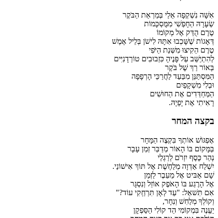
אִשָּׁה נִשְׁקְפָה אֵלַי בְּמַרְאַת הַבֹּקֶר
שְׂעָרָהּ הַחָפְשִׁי מִמֻּסְכָּמוֹת
טֶרֶם הֻדַּק אֶל מְקוֹמוֹ
דְּאָגוֹת שֶׁשָּׁכְבוּ אִתָּהּ לִישֹׁן בְּלֵיל אֶמֶשׁ
טֶרֶם הֵקִיצוּ מִשְּׁנַת הַיֹּפִי
לְהִתְיַשֵּׁב עַל פָּנֶיהָ כִּזְבוּבִים טוֹרְדָנִיִּים
בְּאוֹר רַךְ שֶׁל בֹּקֶר
הַמִּסְתַּנֵּן מִבַּעַד לַחֲרַכֵּי הָרְפָפָה
וּבְלִי מִשְׁקָפַיִם
הַמְּחַדְּדִים אֶת הַחוּשִׁים
רָאִיתִי אֶת יָפְיָהּ.
בקצה המחר
אֶפְגּוֹשׁ אוֹתְךָ בִּקְצֶה הַמָּחָר
בַּמָּקוֹם בּוֹ הָאוֹר מְדַבַּר זְמַן עָבָר
נְהַר כֶּסֶף יִזְרֹם לְרַגְלַי
יִשְׁלַח אַדְוָה מְלַחֶשֶׁת אֶל תּוֹךְ אִישׁוֹנַי.
שָׁם אַבּיט אֶל מֵעֵבֶר לַזְמַן
אֶל הָרֶגַע בּוֹ הָאֹפֶק אוֹזֵל וְנִסְגָּר
אִם תִּשׁאַל: "עַד לְאָן תִּרְחְַקִי עוֹד?"
וְקוֹלְךָ מְלַחִשׁ וְנִחָר,
יַעְַנֶה בִּמְקוֹמִי הֵד קוֹלִי הַסַּפְקָן