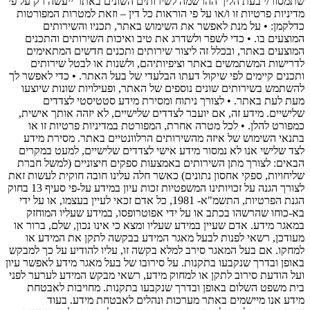
שתמסור/י בעת הליך ההרשמה לשירותים השונים באתר ייעשה רק על פי
מדיניות פרטיות זו ו/או על פי הוראות כל דין – וזאת למטרות המפורטות
כדלקמן: • על מנת לאפשר את השימוש באתר, תכניו והשירותים
המוצעים בו. • כדי לשפר ולשדרג את טיב ואיכות השירותים והתכנים
המוצעים באתר, ובכלל זה ליצור שירותים ותכנים חדשים המתאימים
לדרישות המשתמשים באתר וציפיותיהם, ולשנות או לבטל שירותים
ותכנים קיימים לפי שיקול דעתו הבלעדי של בעל האתר. • כדי לאפשר לך
להשתמש בשירותים שונים נוספים של האתר, ופעילויות שונות שיוצעו
מעת לעת באתר. • לצורך ניתוח ומסירת מידע סטטיסטי לצדדים
שלישיים. מידע זה, אם יועבר לצדדים שלישיים, לא יזהה אותך אישית,
כמפורט להלן. • לכל מטרה אחרת, המפורטת במדיניות פרטיות זו או
בתנאי השימוש של איזה מהשירותים הרלוונטיים באתר. מסירת מידע
לצד שלישי אנו לא נמסור מידע אישי לצדדים שלישיים, למעט במקרים
הבאים: לצורך מתן השירותים באמצעות ספקים חיצוניים (למשל חברת
שליחויות, ספקי אחסון נתונים) כאשר חלה עלינו חובה חוקית לעשות זאת
לצורך הגנה על זכויותינו המשפטיות זכות עיון במידע על-פי סעיף 13 בחוק
הגנת הפרטיות, התשמ"א- 1981, כל אדם זכאי לעיין בעצמו, או על ידי
בא-כוחו שהרשהו בכתב או על ידי אפוטרופסו, במידע שעליו המוחזק
במאגר מידע. אדם שעיין במידע שעליו ומצא כי אינו נכון, שלם, ברור או
מעודכן, רשאי לפנות לבעל מאגר המידע בבקשה לתקן את המידע או
למחקו. אם בעל המאגר סירב למלא בקשה זו, עליו להודיע על כך למבקש
באופן ובדרך שנקבעו בתקנות. על סירובו של בעל מאגר מידע לאפשר עיון
ועל הודעת סירוב לתקן או למחוק מידע, רשאי מבקש המידע לערער לפני
בית משפט השלום באופן ובדרך שנקבעו בתקנות. מחויבות לאבטחת
מידע אנו מיישמים באתר מערכות ונהלים לאבטחת מידע. בעוד