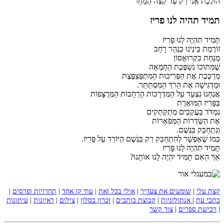
הוֹלֶכֶת אְַנִי רַק עַד קְצֵה הַמָּחָר
תמיד תהיה לנו פריז
תָּמִיד תִּהְיֶה לָנוּ פָּרִיז
זוֹרֶמֶת בֵּינֵינוּ כְּנָהָר רָחָב
מֻנַּחַת כִּקְרוּאָסוֹן
שֶׁמִּתּוֹכוֹ נִשְׁפֶּכֶת הַחֶמְאָה
מְרַכֶּכֶת אֶת הַפְּרִיכוּת הַמִּתְפַּצְפֶּצֶת
וּמַדְגִּישָׁה אֶת הָרֹךְ הַמִּסְתַּתֵּר.
אֲנַחְנוּ נִצְעַד עַל הַמִּדְרָכוֹת הָרְחָבוֹת הַמְּרֻצָּפוֹת
בְּפָּרִיז הַמּוּאֶרֶת
נִמְדֹּד בַּעֲקֵבִים מְתַקְתְּקִים
אֶת הַשְּׂדֵרוֹת הַמְּפֹאָרוֹת
וְנִתְחַבֵּק בַּגֶּשֶׁם.
כְּמוֹ שֶׁאֶפְשָׁר לְהִתְחַבֵּק רַק בַּגֶּשֶׁם הַיּוֹרֵד עַל פָּרִיז.
תָּמִיד תִּהְיֶה לָנוּ פָּרִיז
אַךְ הַאִם תָּמִיד יִהְיֶה לָנוּ אוֹתָנוּ?
קצת עלי
|
שומעים את צעדיך
|
אולי בכל זאת
|
עוד קו אחד
|
תחרויות ופרסים
|
כתבי עת
|
אנתולוגיות
|
קבוצת כותבים
|
זכרון בסלון
|
צילום
|
ראיונות
|
עיתונות
|
רכישת ספרים
|
צור קשר