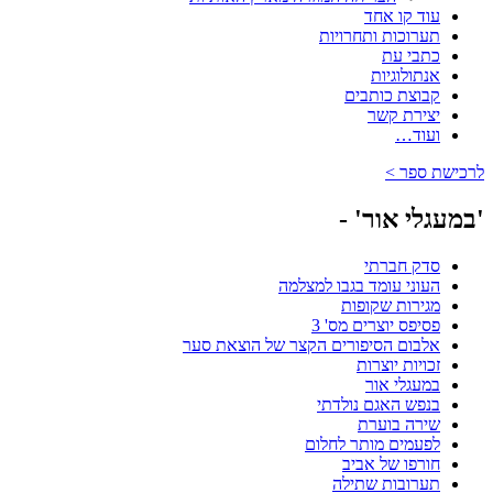
עוד קו אחד
תערוכות ותחרויות
כתבי עת
אנתולוגיות
קבוצת כותבים
יצירת קשר
ועוד…
לרכישת ספר >
'במעגלי אור' -
סדק חברתי
העוני עומד בגבו למצלמה
מגירות שקופות
פסיפס יוצרים מס' 3
אלבום הסיפורים הקצר של הוצאת סער
זכויות יוצרות
במעגלי אור
בנפש האגם נולדתי
שירה בוערת
לפעמים מותר לחלום
חורפו של אביב
תערובות שתילה