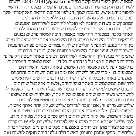
המאגר. ניתן ליצור עימו קשר במייל a048722191@gmail.com רישום
לשירותים חלק מהשירותים באתר טעונים הרשמה, במסגרתה תידרש/י
למסור מידע אישי, כדוגמת שמך, הטלפון וכתובת הדואר האלקטרוני שלך
ופרטים נוספים. חלק מהשדות הינם חובה. ללא מסירת הנתונים
המתבקשים בשדות החובה לא תוכל/י להירשם לשירותים הטעונים
רישום. עם זאת, אנו מתחייבים לעשות שימוש במידע הנמסר לצרכי
האתר בלבד. במסגרת ההרשמה כאמור, חובה למסור פרטים נכונים
ומדויקים בלבד. השימוש במידע בעת השימוש באתר יכול שיצטבר מידע
בין היתר בנוגע למאפייני הגלישה שלך, העמודים שבהם צפית, ההצעות
והשירותים שעניינו אותך. השימוש בנתונים אלה, כמו גם בנתונים
שתמסור/י בעת הליך ההרשמה לשירותים השונים באתר ייעשה רק על פי
מדיניות פרטיות זו ו/או על פי הוראות כל דין – וזאת למטרות המפורטות
כדלקמן: • על מנת לאפשר את השימוש באתר, תכניו והשירותים
המוצעים בו. • כדי לשפר ולשדרג את טיב ואיכות השירותים והתכנים
המוצעים באתר, ובכלל זה ליצור שירותים ותכנים חדשים המתאימים
לדרישות המשתמשים באתר וציפיותיהם, ולשנות או לבטל שירותים
ותכנים קיימים לפי שיקול דעתו הבלעדי של בעל האתר. • כדי לאפשר לך
להשתמש בשירותים שונים נוספים של האתר, ופעילויות שונות שיוצעו
מעת לעת באתר. • לצורך ניתוח ומסירת מידע סטטיסטי לצדדים
שלישיים. מידע זה, אם יועבר לצדדים שלישיים, לא יזהה אותך אישית,
כמפורט להלן. • לכל מטרה אחרת, המפורטת במדיניות פרטיות זו או
בתנאי השימוש של איזה מהשירותים הרלוונטיים באתר. מסירת מידע
לצד שלישי אנו לא נמסור מידע אישי לצדדים שלישיים, למעט במקרים
הבאים: לצורך מתן השירותים באמצעות ספקים חיצוניים (למשל חברת
שליחויות, ספקי אחסון נתונים) כאשר חלה עלינו חובה חוקית לעשות זאת