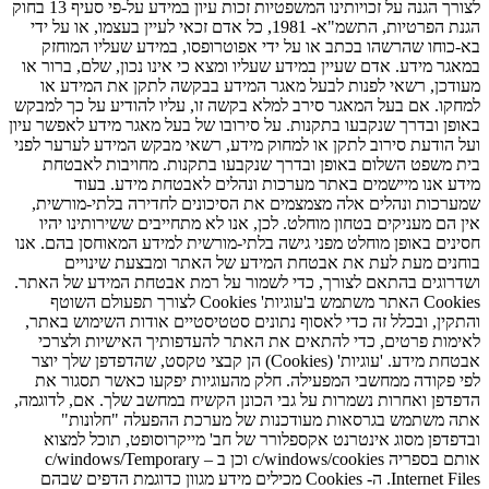
לצורך הגנה על זכויותינו המשפטיות זכות עיון במידע על-פי סעיף 13 בחוק
הגנת הפרטיות, התשמ"א- 1981, כל אדם זכאי לעיין בעצמו, או על ידי
בא-כוחו שהרשהו בכתב או על ידי אפוטרופסו, במידע שעליו המוחזק
במאגר מידע. אדם שעיין במידע שעליו ומצא כי אינו נכון, שלם, ברור או
מעודכן, רשאי לפנות לבעל מאגר המידע בבקשה לתקן את המידע או
למחקו. אם בעל המאגר סירב למלא בקשה זו, עליו להודיע על כך למבקש
באופן ובדרך שנקבעו בתקנות. על סירובו של בעל מאגר מידע לאפשר עיון
ועל הודעת סירוב לתקן או למחוק מידע, רשאי מבקש המידע לערער לפני
בית משפט השלום באופן ובדרך שנקבעו בתקנות. מחויבות לאבטחת
מידע אנו מיישמים באתר מערכות ונהלים לאבטחת מידע. בעוד
שמערכות ונהלים אלה מצמצמים את הסיכונים לחדירה בלתי-מורשית,
אין הם מעניקים בטחון מוחלט. לכן, אנו לא מתחייבים ששירותינו יהיו
חסינים באופן מוחלט מפני גישה בלתי-מורשית למידע המאוחסן בהם. אנו
בוחנים מעת לעת את אבטחת המידע של האתר ומבצעת שינויים
ושדרוגים בהתאם לצורך, כדי לשמור על רמת אבטחת המידע של האתר.
Cookies האתר משתמש ב'עוגיות' Cookies לצורך תפעולם השוטף
והתקין, ובכלל זה כדי לאסוף נתונים סטטיסטיים אודות השימוש באתר,
לאימות פרטים, כדי להתאים את האתר להעדפותיך האישיות ולצרכי
אבטחת מידע. 'עוגיות' (Cookies) הן קבצי טקסט, שהדפדפן שלך יוצר
לפי פקודה ממחשבי המפעילה. חלק מהעוגיות יפקעו כאשר תסגור את
הדפדפן ואחרות נשמרות על גבי הכונן הקשיח במחשב שלך. אם, לדוגמה,
אתה משתמש בגרסאות מעודכנות של מערכת ההפעלה "חלונות"
ובדפדפן מסוג אינטרנט אקספלורר של חב' מייקרוסופט, תוכל למצוא
אותם בספריה c/windows/cookies וכן ב – c/windows/Temporary
Internet Files. ה- Cookies מכילים מידע מגוון כדוגמת הדפים שבהם