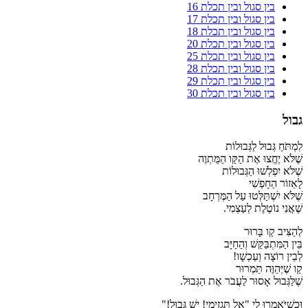
בין סגול ובין תכלת 16
בין סגול ובין תכלת 17
בין סגול ובין תכלת 18
בין סגול ובין תכלת 20
בין סגול ובין תכלת 25
בין סגול ובין תכלת 28
בין סגול ובין תכלת 29
בין סגול ובין תכלת 30
גבול
לִמְתֹּחַ גְּבוּל לַגְּבוּלוֹת
שֶׁלֹּא יֶחֱצוּ אֶת הַקַּו הַמֻּתְוֶה
שֶׁלֹּא יִפְלְשׁוּ הַגְּבוּלוֹת
לָאֵזוֹר הַחָפְשִׁי
שֶׁלֹּא יִשְׁתַּלְּטוּ עַל הַמֶּרְחָב
שֶׁאֲנִי נוֹטֶלֶת לְעַצְמִי.
לְהַצִּיב קַו בָּרוּר
בֵּין הַמִּתְבַּקֵּשׁ וְהַחַיָּב
לְבֵין רוֹצָה וְעַכְשָׁו!
קַו שֶׁיְּהַוֶּה תַּמְרוּר
שֶׁלַּגְּבוּל אָסוּר לַעֲבֹר אֶת הַגְּבוּל.
וּכְשֶׁיֹּאמְרוּ לִי "אַל תַּגְזִימִי! יֵשׁ גְּבוּל!"