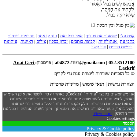
אֲבַקֵּשׁ לָשִׂים גְּבוּל לָאָסוּר
וּלְהַתִּיר אֶת הַמֻּתָּר,
שֶׁלֹּא יִהְיֶה כָּבוּל.
קצת עלי
|
שומעים את צעדיך
|
אולי בכל זאת
|
עוד קו אחד
|
תחרויות ופרסים
|
כתבי עת
|
אנתולוגיות
|
קבוצת כותבים
|
זכרון בסלון
|
צילום
|
ראיונות
|
עיתונות
|
רכישת ספרים
|
צור קשר
052-8512100 | a048722191@gmail.com | פייסבוק:
Anat Geri
Lackri
f
© כל הזכויות שמורות ליוצרת ענת גרי לקריף
הצהרת נגישות
|
תנאי שימוש
|
מדיניות פרטיות
אנו משתמשים בקבצי "עוגיות" (Cookies) באתר זה כדי לשפר את אופן השימוש
באתר, לספק חווית גלישה טובה יותר ולהתאים את הפרסום במדיות השונות
בהתאם למדיניות הפרטיות. חלק מקבצי ה'עוגיות' הללו נחוצים כדי שהאתר
יפעל כראוי, בעוד שאחרים דורשים את הסכמתך. ניתן לשנות העדפה זו בכל עת
דרך הדפדפן.
View more
Cookies settings
הסכמה
Privacy & Cookie policy
Privacy & Cookies policy