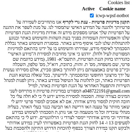
Cookies list
Active
Cookie name
icwp-wpsf-notbot
תקנון מדיניות פרטיות - ענת גרי לקריף
אנו מתחייבים לשמירה על
פרטיותך ולהגנה על המידע האישי שתמסור לנו. על מנת לשפר את ההגנה
על הפרטיות שלך אנחנו מספקים מידע זה אודות מדיניות הגנת הפרטיות
שלנו והאפשרויות העומדות בפניך בעת השהות והשימוש באתר ובנוגע
להתנהלות שלנו לגבי איסוף מידע באתר. במסגרת השימוש באתר נכללת
הסכמתך לאיסוף מידע, שמירתו והשימוש בו על ידינו בהתאם למדיניות
המפורטת לעיל ולהלן. יודגש כי אינך מחויב/ת למסירת ה"מידע האישי"
כהגדרתו בחוק הגנת הפרטיות, התשמ"א- 1981, (מידע כדוגמת שם
פרטי, שם משפחה, מס' ת. זהות, כתובת, דוא"ל, מס' טלפון, השכלה
וכיו"ב פרטים באמצעותם ניתן לזהותך באופן סביר), אולם מסירתו נעשית
על ידך מרצונך החופשי ובהסכמתך. לידיעתך, בכל שאלה בנושא הגנת
הפרטיות באתר, וכן לתלונות על הטיפול במידע באתר, ניתן לפנות למנהל
השירות והתפעול האחראי על הגנת הפרטיות באתר, למייל
a048722191@gmail.com המפורט במדיניות פרטיות זו מתייחס לשני
המינים בצורה שווה. הסכמה למסירת מידע ידוע לי כי לא חלה עלי כל
חובה חוקית למסור מידע אודותי, אם לא אסכים למסור פרטי ידוע לי
שאני מוותר על טענה ו/או דרישה ו/או תביעה כנגד בעלי האתר, בעליה
מנהלי עובדיה וכל מי מטעמה וכי אני נותן.ת הסכמתי לשימוש במידע
אודותיי וכי מידע אודותיי יימסר לצדדי ג׳ הרלוונטיים. ידוע לי כי בהתאם
לסעיפים 13 ו- 14 לחוק הגנת הפרטיות באפשרותי לעיין במידע אודותיי
ולבקש תקנו במידת הצורך בכפוף להוכחת הדרוש התיקון ולהסכמת בעל