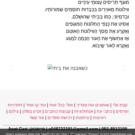
מוּגָף תְּרִיסִים עְַצוּמֵי עֵינַיִים
וּוִילוֹנוֹת מְאוּיָרִים בִּכְבֵדוּת חוֹסְמִים שְׁמוּרוֹתָיו.
וּבְדִמְיוֹנִי, כְּמוֹ בְּבֵיתִי שֶׁהוּשְׁלָם,
אָסִיט אֶת כָּנְפֵי הָחַלוֹנוֹת הָמוּגָפִים
וְאֶקְרָע אֶת מָסַךְ הָוִוילוֹנוֹת הָאוֹטֵם
אָז אֶחְשׂוֹף אֶת הָעוֹר הָכַּמֵהַ לְמַגַע
וְאֶקְרַא לָאוֹר שֶׁיַבוֹא.
קצת עלי
|
שומעים את צעדיך
|
אולי בכל זאת
|
עוד קו אחד
|
תחרויות
ופרסים
|
כתבי עת
|
אנתולוגיות
|
קבוצת כותבים
|
זכרון בסלון
|
צילום
|
ראיונות
|
עיתונות
|
רכישת ספרים
|
צור קשר
052-8512100 | a048722191@gmail.com | פייסבוק:
Anat Geri
אנו משתמשים בקבצי "עוגיות" (Cookies) באתר זה כדי לשפר את אופן השימוש באתר,
Lackri
f