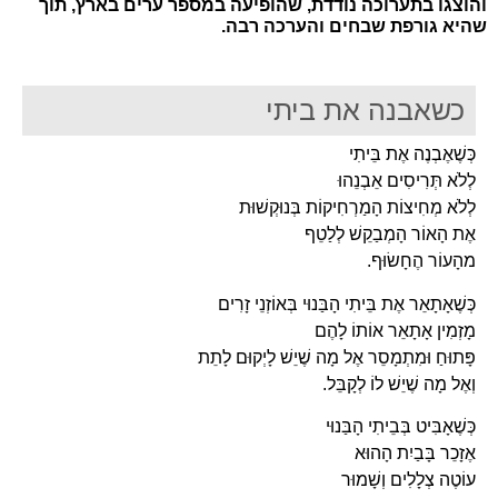
והוצגו בתערוכה נודדת, שהופיעה במספר ערים בארץ, תוך
שהיא גורפת שבחים והערכה רבה.
כשאבנה את ביתי
כְּשֶׁאֶבְנֶה אֶת בֵּיתִי
לְלֹא תְּרִיסִים אֵבְנֵהוּ
לְלֹא מְחִיצוֹת הָמַרְחִיקוֹת בְּנוּקְשׁוּת
אֶת הָאוֹר הָמְבַקֵשׁ לְלַטֵף
מהָעוֹר הֶחָשׂוּף.
כְּשֶׁאָתָאֵר אֶת בֵּיתִי הָבַּנוּי בְּאוֹזְנֵי זָרִים
מָזְמִין אָתָאֵר אוֹתוֹ לָהֶם
פָּתוּחַ וּמִתְמָסֵר אֶל מָה שֶׁיֵשׁ לָיְקוּם לָתֵת
וְאֶל מָה שֶׁיֵשׁ לוֹ לְקָבֵּל.
כְּשֶׁאָבִּיט בְּבֵיתִי הָבַּנוּי
אֶזָכֵר בָּבַיִת הָהוּא
עוֹטֶה צְלָלִים וְשָׁמוּר