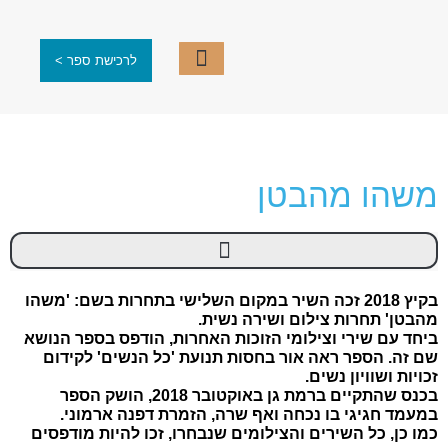
לרכישת ספר >
עוד קו אחד
עמוד ראשי
קבוצת כותבים
תערוכות ותחרויות
משהו מהבטן
פסיפס יוצרים מס' 3
בקיץ 2018 זכה השיר במקום השלישי בתחרות בשם: 'משהו
מהבטן' תחרות צילום ושירה נשית.
ביחד עם שירי וצילומי הזוכות האחרות, הודפס בספר הנושא
שם זה. הספר ראה אור בחסות תנועת 'כל הנשים' לקידום
זכויות ושוויון נשים.
בכנס שהתקיים ברמת גן באוקטובר 2018, הושק הספר
במעמד חגיגי בו נכחה ואף שרה, הזמרת דפנה ארמוני.
כמו כן, כל השירים והצילומים שנבחרו, זכו להיות מודפסים